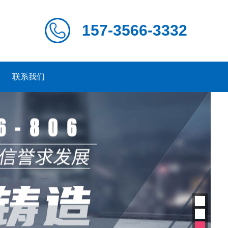
157-3566-3332
联系我们