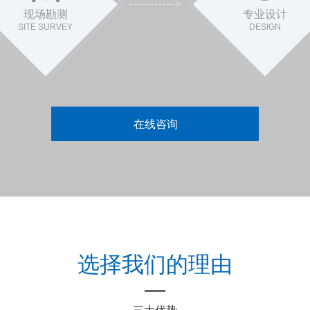
现场勘测
专业设计
SITE SURVEY
DESIGN
在线咨询
选择我们的理由
—