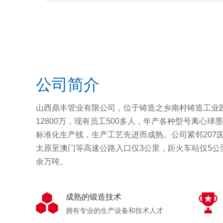
公司简介
山西鼎丰管业有限公司，位于铸造之乡南村铸造工业园
12800万，现有员工500多人，年产各种型号离心
标准化生产线，生产工艺先进而成熟。公司紧邻207
太原至澳门等高速公路入口仅3公里，距火车站仅5公
余万吨。
成熟的锻造技术
拥有专业的生产设备和技术人才