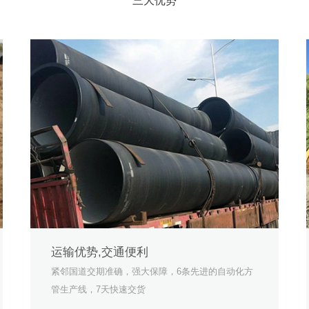
三大优势
运输优势,交通便利
紧邻国道交期准确，强大保障，6条先进的自动化方
管生产线，7天快速交货