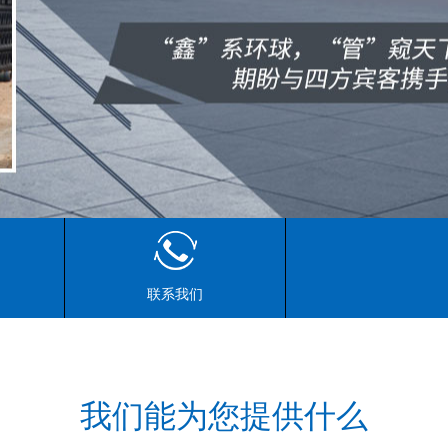
联系我们
我们能为您提供什么