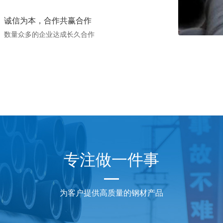
诚信为本，合作共赢合作
数量众多的企业达成长久合作
一家生产
专注做一件事
—
为客户提供高质量的钢材产品