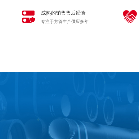
成熟的销售售后经验
专注于方管生产供应多年