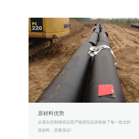
原材料优势
从源头控制钢管品质严格把控品质检验了每一批次的
原材料，质量保证!